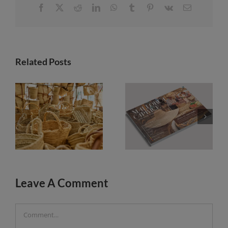
Facebook
X
Reddit
LinkedIn
WhatsApp
Tumblr
Pinterest
Vk
Email
Related Posts
Markets in Mallorca: a guide to discovering the island from square to square
Mallorca Caprice launches its 2026-2027 guide with a focus on the soul of the markets and the magic of sunsets
Leave A Comment
Comment