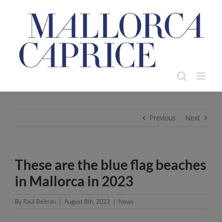
Skip
to
content
Previous
Next
These are the blue flag beaches
in Mallorca in 2023
By
Raúl Beltrán
|
August 8th, 2023
|
News