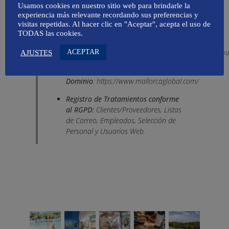
Teléfono
: 971896389
Usamos cookies en nuestro sitio web para brindarle la
experiencia más relevante recordando sus preferencias y
eMail
:
contacto@mallorcaglobal.com
visitas repetidas. Al hacer clic en "Aceptar", acepta el uso de
TODAS las cookies.
Formulario de
contacto
:
https://www.mallorcaglobal.com/#presupu
ACEPTAR
AJUSTES
Nombre de
Dominio
:
https://www.mallorcaglobal.com/
Registro de Tratamientos conforme
al RGPD:
Clientes/Proveedores, Listas
de Correo, Empleados, Selección de
Personal y Usuarios Web.