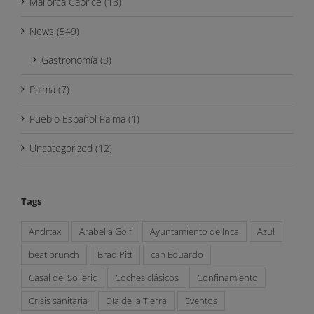
Mallorca Caprice (13)
News (549)
Gastronomía (3)
Palma (7)
Pueblo Español Palma (1)
Uncategorized (12)
Tags
Andrtax
Arabella Golf
Ayuntamiento de Inca
Azul
beat brunch
Brad Pitt
can Eduardo
Casal del Solleric
Coches clásicos
Confinamiento
Crisis sanitaria
Día de la Tierra
Eventos