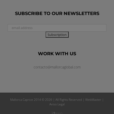
SUBSCRIBE TO OUR NEWSLETTERS
WORK WITH US
contacto@mallorcaglobal.com
Mallorca Caprice 2014 ©
2026 | All Rights Reserved |
WebMaster
|
Aviso Legal
Agencia