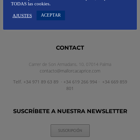
Mallorca Global Comunicación
TODAS las cookies.
Mallorca Global Issues
ACEPTAR
AJUSTES
Mallorca Caprice happiness guide
Mallorca Caprice happiness guide
CONTACT
Carrer de Son Armadans, 10, 07014 Palma
contacto@mallorcacaprice.com
Telf. +34 971 89 63 89 · +34 619 266 994 · +34 669 859
801
SUSCRÍBETE A NUESTRA NEWSLETTER
SUSCRIPCIÓN