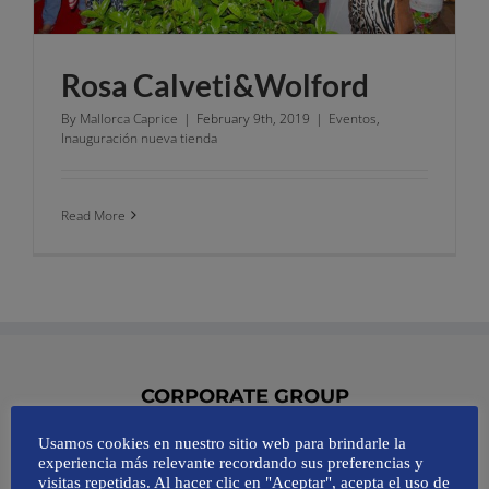
Rosa Calveti&Wolford
By
Mallorca Caprice
|
February 9th, 2019
|
Eventos
,
Inauguración nueva tienda
Read More
CORPORATE GROUP
Usamos cookies en nuestro sitio web para brindarle la
AMAPOLA COMUNICACIÓN SL
experiencia más relevante recordando sus preferencias y
visitas repetidas. Al hacer clic en "Aceptar", acepta el uso de