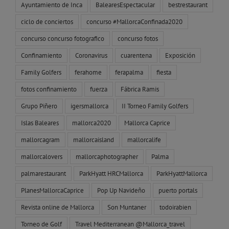
Ayuntamiento de Inca
BalearesEspectacular
bestrestaurant
ciclo de conciertos
concurso #MallorcaConfinada2020
concurso concurso fotografico
concurso fotos
Confinamiento
Coronavirus
cuarentena
Exposición
Family Golfers
ferahome
ferapalma
fiesta
fotos confinamiento
fuerza
Fábrica Ramis
Grupo Piñero
igersmallorca
II Torneo Family Golfers
Islas Baleares
mallorca2020
Mallorca Caprice
mallorcagram
mallorcaisland
mallorcalife
mallorcalovers
mallorcaphotographer
Palma
palmarestaurant
ParkHyatt HRCMallorca
ParkHyattMallorca
PlanesMallorcaCaprice
Pop Up Navideño
puerto portals
Revista online de Mallorca
Son Muntaner
todoirabien
Torneo de Golf
Travel Mediterranean @Mallorca_travel