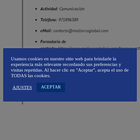
Actividad
: Comunicación
Teléfono
: 971896389
eMail
:
contacto@mallorcaglobal.com
Formulario de
contacto
:
https://www.mallorcaglobal.com/#presupuest
Usamos cookies en nuestro sitio web para brindarle la
Nombre de
experiencia más relevante recordando sus preferencias y
Dominio
:
https://www.mallorcaglobal.com/
visitas repetidas. Al hacer clic en "Aceptar", acepta el uso de
TODAS las cookies.
Registro de Tratamientos conforme al
RGPD:
Clientes/Proveedores, Listas de
ACEPTAR
AJUSTES
Correo, Empleados, Selección de Personal
y Usuarios Web.