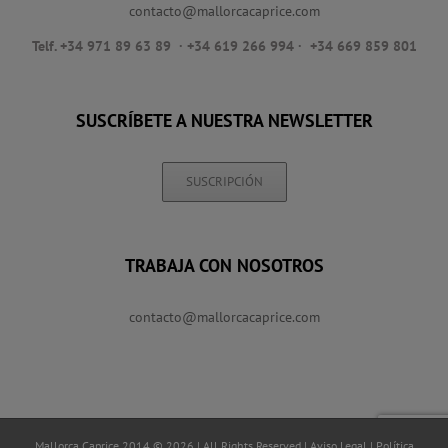
contacto@mallorcacaprice.com
Telf. +34 971 89 63 89
· +34 619 266 994 · +34 669 859 801
SUSCRÍBETE A NUESTRA NEWSLETTER
SUSCRIPCIÓN
TRABAJA CON NOSOTROS
contacto@mallorcacaprice.com
Mallorca Caprice 2014 © 2026 | All Rights Reserved |
Aviso Legal
|
Política