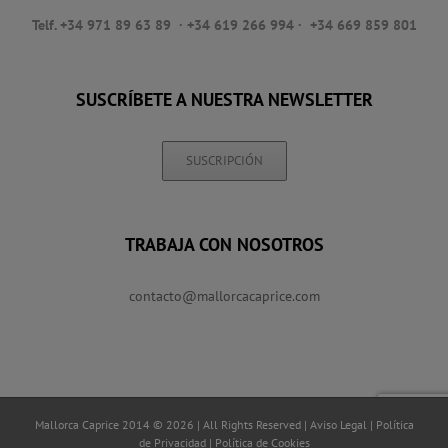
Telf. +34 971 89 63 89
· +34 619 266 994 · +34 669 859 801
SUSCRÍBETE A NUESTRA NEWSLETTER
SUSCRIPCIÓN
TRABAJA CON NOSOTROS
contacto@mallorcacaprice.com
Mallorca Caprice 2014 © 2026 | All Rights Reserved |
Aviso Legal
|
Política
de Privacidad
|
Política de Cookies