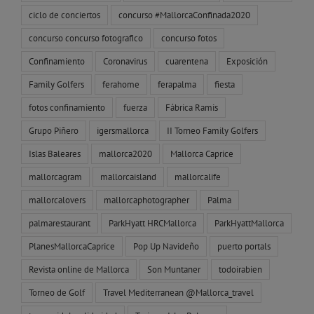
ciclo de conciertos
concurso #MallorcaConfinada2020
concurso concurso fotografico
concurso fotos
Confinamiento
Coronavirus
cuarentena
Exposición
Family Golfers
ferahome
ferapalma
fiesta
fotos confinamiento
fuerza
Fábrica Ramis
Grupo Piñero
igersmallorca
II Torneo Family Golfers
Islas Baleares
mallorca2020
Mallorca Caprice
mallorcagram
mallorcaisland
mallorcalife
mallorcalovers
mallorcaphotographer
Palma
palmarestaurant
ParkHyatt HRCMallorca
ParkHyattMallorca
PlanesMallorcaCaprice
Pop Up Navideño
puerto portals
Revista online de Mallorca
Son Muntaner
todoirabien
Torneo de Golf
Travel Mediterranean @Mallorca_travel