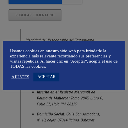
Identidad del Responsable del Tratamiento
Denominación Social
: Amapola
Usamos cookies en nuestro sitio web para brindarle la
Comunicación SL
experiencia más relevante recordando sus preferencias y
visitas repetidas. Al hacer clic en "Aceptar", acepta el uso de
Nombre Comercial
: Mallorca Global,
TODAS las cookies.
Taller de Comunicación
ACEPTAR
AJUSTES
CIF
: B16658007
Inscrita en el Registro Mercantil de
Palma de Mallorca:
Tomo 2843, Libro 0,
Folio 53, Hoja PM-88179
Domicilio Social
: Calle Son Armadans,
nº 10, bajos. 07014 Palma. Baleares