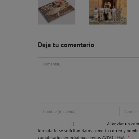
Mallorca Caprice lanza su guía 2026-2027 con una mirada al alma de los mercados y la magia de los atardeceres
Fiesta de la Asunción en Mallorca 2026: 81 lechos de la Virgen y actividades por toda la isla
Deja tu comentario
Comentar
Al enviar un com
formulario se solicitan datos como tu correo y nomb
*
completarlos en próximos envíos
AVISO LEGAL