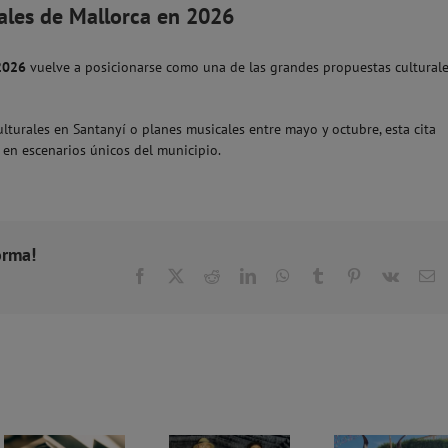
ales de Mallorca en 2026
 2026
vuelve a posicionarse como una de las grandes propuestas cultural
ulturales en Santanyí o planes musicales entre mayo y octubre, esta cita
 en escenarios únicos del municipio.
orma!
Facebook
X
Reddit
LinkedIn
WhatsApp
Tumblr
Pinterest
Vk
C
el