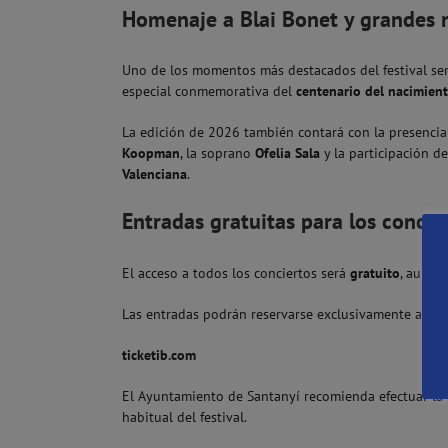
Homenaje a Blai Bonet y grandes 
Uno de los momentos más destacados del festival ser
especial conmemorativa del
centenario del nacimient
La edición de 2026 también contará con la presencia
Koopman
, la soprano
Ofelia Sala
y la participación d
Valenciana
.
Entradas gratuitas para los concie
El acceso a todos los conciertos será
gratuito
, aunque
Las entradas podrán reservarse exclusivamente a travé
ticketib.com
El Ayuntamiento de Santanyí recomienda efectuar la 
habitual del festival.