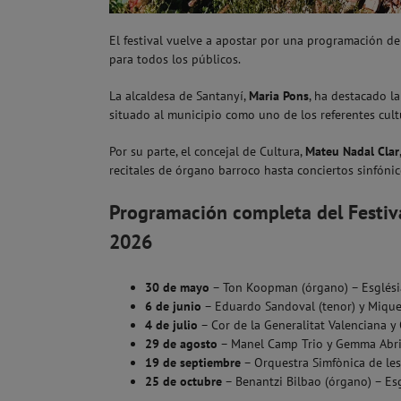
El festival vuelve a apostar por una programación de 
para todos los públicos.
La alcaldesa de Santanyí,
Maria Pons
, ha destacado l
situado al municipio como uno de los referentes cult
Por su parte, el concejal de Cultura,
Mateu Nadal Clar
recitales de órgano barroco hasta conciertos sinfóni
Programación completa del Festiva
2026
30 de mayo
– Ton Koopman (órgano) – Esglési
6 de junio
– Eduardo Sandoval (tenor) y Miquel 
4 de julio
– Cor de la Generalitat Valenciana y 
29 de agosto
– Manel Camp Trio y Gemma Abrié 
19 de septiembre
– Orquestra Simfònica de les 
25 de octubre
– Benantzi Bilbao (órgano) – Es