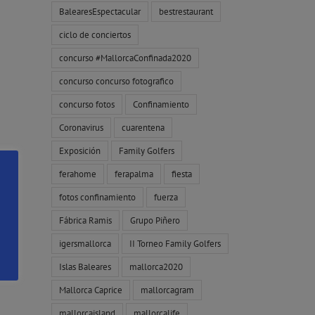
BalearesEspectacular
bestrestaurant
ciclo de conciertos
concurso #MallorcaConfinada2020
concurso concurso fotografico
concurso fotos
Confinamiento
Coronavirus
cuarentena
Exposición
Family Golfers
ferahome
ferapalma
fiesta
fotos confinamiento
fuerza
Fábrica Ramis
Grupo Piñero
igersmallorca
II Torneo Family Golfers
Islas Baleares
mallorca2020
Mallorca Caprice
mallorcagram
mallorcaisland
mallorcalife