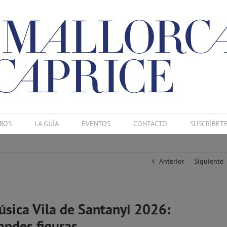
ROS
LA GUÍA
EVENTOS
CONTACTO
SUSCRÍBET
Anterior
Siguiente
úsica Vila de Santanyí 2026:
andes figuras