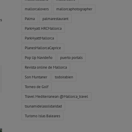
mallorcalovers
mallorcaphotographer
Palma
palmarestaurant
es
ParkHyatt HRCMallorca
ParkHyattMallorca
PlanesMallorcaCaprice
Pop Up Navideño
puerto portals
Revista online de Mallorca
Son Muntaner
todoirabien
orreo
ectrónico
Torneo de Golf
Travel Mediterranean @Mallorca_travel
tsunamidelasolidaridad
Turismo Islas Baleares