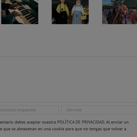
Festival Chopin de Valldemossa 2026: programa de conciertos en agosto y septiembre
Fiestas de Son Macià 2026: programa completo del 3 al 15 de agosto
Fiestas de Sant Domingo 2026 en Es Llombards: programa completo
entario debes aceptar nuestra
POLÍTICA DE PRIVACIDAD.
Al enviar un
re que se almacenan en una cookie para que no tengas que volver a