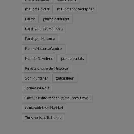
mallorcalovers
mallorcaphotographer
Palma
palmarestaurant
ParkHyatt HRCMallorca
ParkHyattMallorca
PlanesMallorcaCaprice
Pop Up Navideño
puerto portals
Revista online de Mallorca
Son Muntaner
todoirabien
Torneo de Golf
Travel Mediterranean @Mallorca_travel
tsunamidelasolidaridad
Turismo Islas Baleares