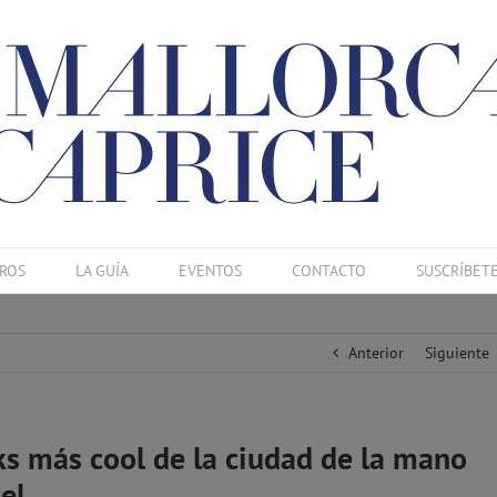
ROS
LA GUÍA
EVENTOS
CONTACTO
SUSCRÍBET
Anterior
Siguiente
ks más cool de la ciudad de la mano
el