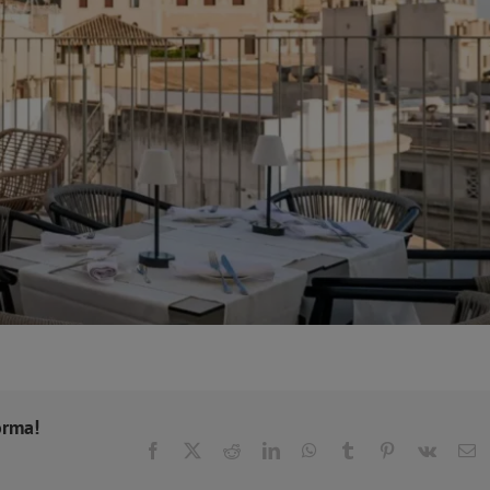
orma!
Facebook
X
Reddit
LinkedIn
WhatsApp
Tumblr
Pinterest
Vk
C
el