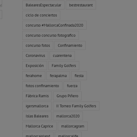
BalearesEspectacular
bestrestaurant
ciclo de conciertos
concurso #MallorcaConfinada2020
concurso concurso fotografico
concurso fotos
Confinamiento
Coronavirus
cuarentena
Exposición
Family Golfers
ferahome
ferapalma
fiesta
fotos confinamiento
fuerza
Fábrica Ramis
Grupo Piñero
igersmallorca
II Torneo Family Golfers
Islas Baleares
mallorca2020
Mallorca Caprice
mallorcagram
mallorcaisland
mallorcalife