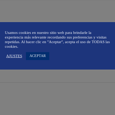
Usamos cookies en nuestro sitio web para brindarle la
experiencia más relevante recordando sus preferencias y visitas
repetidas. Al hacer clic en "Aceptar", acepta el uso de TODAS las
Fiesta de la Asunción en Mallorca 2026: 81 lechos de la Virgen y actividades por toda la isla
Festival Chopin de Valldemossa 2026: programa de conciertos en agosto y septiembre
Fiestas de Son Macià 2026: programa completo del 3 al 15 de agosto
cookies.
ACEPTAR
AJUSTES