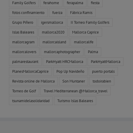
Family Golfers
ferahome
ferapalma
fiesta
fotos confinamiento
fuerza
Fábrica Ramis
Grupo Piñero
igersmallorca
II Torneo Family Golfers
Islas Baleares
mallorca2020
Mallorca Caprice
mallorcagram
mallorcaisland
mallorcalife
mallorcalovers
mallorcaphotographer
Palma
palmarestaurant
ParkHyatt HRCMallorca
ParkHyattMallorca
PlanesMallorcaCaprice
Pop Up Navideño
puerto portals
Revista online de Mallorca
Son Muntaner
todoirabien
Torneo de Golf
Travel Mediterranean @Mallorca_travel
tsunamidelasolidaridad
Turismo Islas Baleares