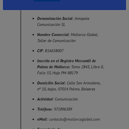
Identidad del Responsable del Tratamiento
Denominación Social
: Amapola
Comunicación SL
Nombre Comercial
: Mallorca Global,
Taller de Comunicación
CIF
: B16658007
Inscrita en el Registro Mercantil de
Palma de Mallorca:
Tomo 2843, Libro 0,
Folio 53, Hoja PM-88179
Domicilio Social
: Calle Son Armadans,
nº 10, bajos. 07014 Palma. Baleares
Actividad
: Comunicación
Teléfono
: 971896389
eMail
:
contacto@mallorcaglobal.com