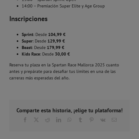
14:00 – Premiación Super Elite y Age Group
Inscripciones
Sprint
: Desde
104,99 €
Super
: Desde
129,99 €
Beast
: Desde
179,99 €
Kids Race
: Desde
30,00 €
Reserva tu plaza en la Spartan Race Mallorca 2025 cuanto
antes y prepárate para desafiar tus límites en una de las
carreras más esperadas del año.
Comparte esta historia, ¡elige tu plataforma!
Facebook
X
Reddit
LinkedIn
WhatsApp
Tumblr
Pinterest
Vk
Correo
electrónico