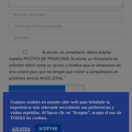
Al enviar un comentario debes aceptar
nuestra
POLÍTICA DE PRIVACIDAD.
Al enviar un formulario se
solicitan datos como tu correo y nombre que se almacenan en
una cookie para que no tengas que volver a completarlos en
*
próximos envíos
AVISO LEGAL
Usamos cookies en nuestro sitio web para brindarle la
experiencia más relevante recordando sus preferencias y
visitas repetidas. Al hacer clic en "Aceptar", acepta el uso de
TODAS las cookies.
ACEPTAR
AJUSTES