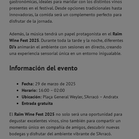
gastronómicas, ideales para maridar con los distintos vinos
presentes en el festival. Desde opciones tradicionales hasta
innovadoras, la comida será un complemento perfecto para
disfrutar de la jornada.
Además, la música tendrá un papel protagonista en el
Raïm
Wine Fest 2025
. Durante toda la tarde y la noche, diferentes
DJ’s
animarán el ambiente con sesiones en directo, creando
una experiencia sensorial única en un entorno inigualable.
Información del evento
Fecha:
29 de marzo de 2025
Horario:
16:00 – 02:00
Ubicación:
Plaça General Weyler, S’Arracó – Andratx
Entrada gratuita
El
Raïm Wine Fest 2025
no solo será una oportunidad para
degustar excelentes vinos, sino también para compartir un
momento único en compañía de amigos, descubrir nuevas
bodegas y disfrutar del ambiente vibrante de S’Arracó.