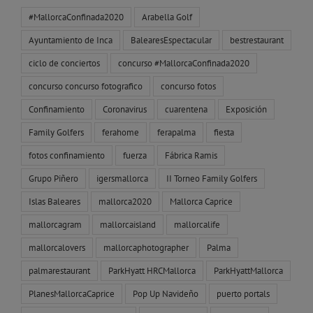
#MallorcaConfinada2020
Arabella Golf
Ayuntamiento de Inca
BalearesEspectacular
bestrestaurant
ciclo de conciertos
concurso #MallorcaConfinada2020
concurso concurso fotografico
concurso fotos
Confinamiento
Coronavirus
cuarentena
Exposición
Family Golfers
ferahome
ferapalma
fiesta
fotos confinamiento
fuerza
Fábrica Ramis
Grupo Piñero
igersmallorca
II Torneo Family Golfers
Islas Baleares
mallorca2020
Mallorca Caprice
mallorcagram
mallorcaisland
mallorcalife
mallorcalovers
mallorcaphotographer
Palma
palmarestaurant
ParkHyatt HRCMallorca
ParkHyattMallorca
PlanesMallorcaCaprice
Pop Up Navideño
puerto portals