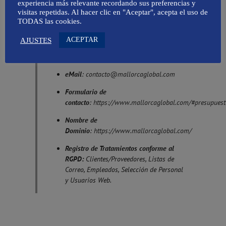
experiencia más relevante recordando sus preferencias y
Domicilio Social
: Calle Son Armadans,
visitas repetidas. Al hacer clic en "Aceptar", acepta el uso de
nº 10, bajos. 07014 Palma. Baleares
TODAS las cookies.
Actividad
: Comunicación
ACEPTAR
AJUSTES
Teléfono
: 971896389
eMail
:
contacto@mallorcaglobal.com
Formulario de
contacto
:
https://www.mallorcaglobal.com/#presupuest
Nombre de
Dominio
:
https://www.mallorcaglobal.com/
Registro de Tratamientos conforme al
RGPD:
Clientes/Proveedores, Listas de
Correo, Empleados, Selección de Personal
y Usuarios Web.