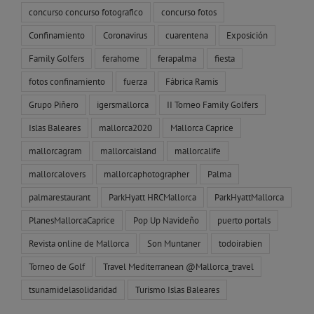
concurso concurso fotografico
concurso fotos
Confinamiento
Coronavirus
cuarentena
Exposición
Family Golfers
ferahome
ferapalma
fiesta
fotos confinamiento
fuerza
Fábrica Ramis
Grupo Piñero
igersmallorca
II Torneo Family Golfers
Islas Baleares
mallorca2020
Mallorca Caprice
mallorcagram
mallorcaisland
mallorcalife
mallorcalovers
mallorcaphotographer
Palma
palmarestaurant
ParkHyatt HRCMallorca
ParkHyattMallorca
PlanesMallorcaCaprice
Pop Up Navideño
puerto portals
Revista online de Mallorca
Son Muntaner
todoirabien
Torneo de Golf
Travel Mediterranean @Mallorca_travel
tsunamidelasolidaridad
Turismo Islas Baleares