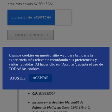
*
próximos envíos
AVISO LEGAL
Usamos cookies en nuestro sitio web para brindarle la
Identidad del Responsable del Tratamiento
experiencia más relevante recordando sus preferencias y
visitas repetidas. Al hacer clic en "Aceptar", acepta el uso de
Denominación Social
: Amapola
TODAS las cookies.
Comunicación SL
ACEPTAR
AJUSTES
Nombre Comercial
: Mallorca Global,
Taller de Comunicación
CIF
: B16658007
Inscrita en el Registro Mercantil de
Palma de Mallorca:
Tomo 2843, Libro 0,