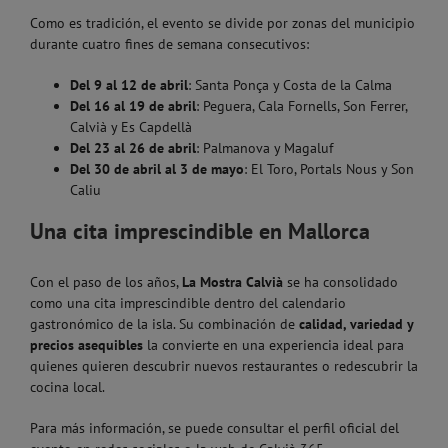
Como es tradición, el evento se divide por zonas del municipio
durante cuatro fines de semana consecutivos:
Del 9 al 12 de abril
:
Santa Ponça
y
Costa de la Calma
Del 16 al 19 de abril
:
Peguera
,
Cala Fornells
,
Son Ferrer
,
Calvià
y
Es Capdellà
Del 23 al 26 de abril
:
Palmanova
y
Magaluf
Del 30 de abril al 3 de mayo
:
El Toro
,
Portals Nous
y
Son
Caliu
Una cita imprescindible en Mallorca
Con el paso de los años,
La Mostra Calvià
se ha consolidado
como una cita imprescindible dentro del calendario
gastronómico de la isla. Su combinación de
calidad, variedad y
precios asequibles
la convierte en una experiencia ideal para
quienes quieren descubrir nuevos restaurantes o redescubrir la
cocina local.
Para más información, se puede consultar el perfil oficial del