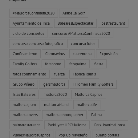
#MallorcaConfinada2020
Arabella Golf
Ayuntamiento de Inca
BalearesEspectacular
bestrestaurant
ciclo de conciertos
concurso #MallorcaConfinada2020
concurso concurso fotografico
concurso fotos
Confinamiento
Coronavirus
cuarentena
Exposición
Family Golfers
ferahome
ferapalma
fiesta
fotos confinamiento
fuerza
Fábrica Ramis
Grupo Piñero
igersmallorca
II Torneo Family Golfers
Islas Baleares
mallorca2020
Mallorca Caprice
mallorcagram
mallorcaisland
mallorcalife
mallorcalovers
mallorcaphotographer
Palma
palmarestaurant
ParkHyatt HRCMallorca
ParkHyattMallorca
PlanesMallorcaCaprice
Pop Up Navideño
puerto portals