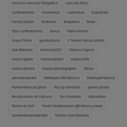
concurso concurso fotografico
concurso fotos
Confinamiento
Coronavirus
cuarentena
Exposición
Family Golfers
ferahome
ferapalma
fiesta
fotos confinamiento
fuerza
Fábrica Ramis
Grupo Piñero
igersmallorca
II Torneo Family Golfers
Islas Baleares
mallorca2020
Mallorca Caprice
mallorcagram
mallorcaisland
mallorcalife
mallorcalovers
mallorcaphotographer
Palma
palmarestaurant
ParkHyatt HRCMallorca
ParkHyattMallorca
PlanesMallorcaCaprice
Pop Up Navideño
puerto portals
Revista online de Mallorca
Son Muntaner
todoirabien
Torneo de Golf
Travel Mediterranean @Mallorca_travel
tsunamidelasolidaridad
Turismo Islas Baleares