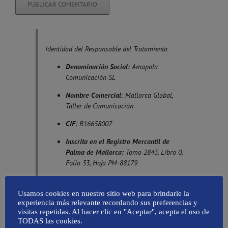
Identidad del Responsable del Tratamiento
Denominación Social
: Amapola
Comunicación SL
Nombre Comercial
: Mallorca Global,
Taller de Comunicación
CIF
: B16658007
Inscrita en el Registro Mercantil de
Palma de Mallorca:
Tomo 2843, Libro 0,
Folio 53, Hoja PM-88179
Domicilio Social
: Calle Son Armadans,
nº 10, bajos. 07014 Palma. Baleares
Usamos cookies en nuestro sitio web para brindarle la
experiencia más relevante recordando sus preferencias y
Actividad
: Comunicación
visitas repetidas. Al hacer clic en "Aceptar", acepta el uso de
TODAS las cookies.
Teléfono
: 971896389