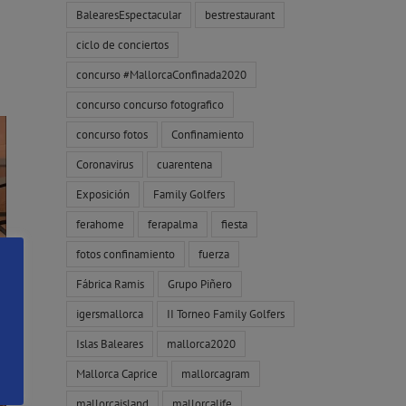
BalearesEspectacular
bestrestaurant
ciclo de conciertos
concurso #MallorcaConfinada2020
concurso concurso fotografico
concurso fotos
Confinamiento
Coronavirus
cuarentena
Exposición
Family Golfers
ferahome
ferapalma
fiesta
fotos confinamiento
fuerza
Fábrica Ramis
Grupo Piñero
igersmallorca
II Torneo Family Golfers
Islas Baleares
mallorca2020
Mallorca Caprice
mallorcagram
mallorcaisland
mallorcalife