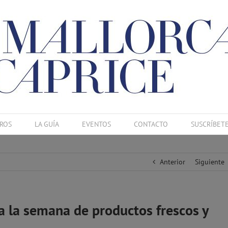
ROS
LA GUÍA
EVENTOS
CONTACTO
SUSCRÍBET
Anterior
Siguiente
a la semana de productos frescos y