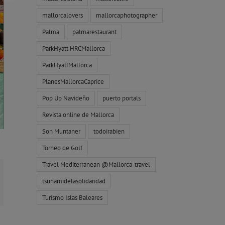
mallorcalovers
mallorcaphotographer
Palma
palmarestaurant
ParkHyatt HRCMallorca
ParkHyattMallorca
PlanesMallorcaCaprice
Pop Up Navideño
puerto portals
Revista online de Mallorca
Son Muntaner
todoirabien
Torneo de Golf
Travel Mediterranean @Mallorca_travel
tsunamidelasolidaridad
orreo
ectrónico
Turismo Islas Baleares