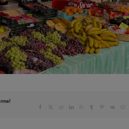
orma!
Facebook
X
Reddit
LinkedIn
WhatsApp
Tumblr
Pinterest
Vk
C
el