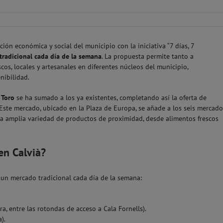
ón económica y social del municipio con la iniciativa “7 días, 7
radicional cada día de la semana
. La propuesta permite tanto a
cos, locales y artesanales en diferentes núcleos del municipio,
nibilidad.
 Toro
se ha sumado a los ya existentes, completando así la oferta de
Este mercado, ubicado en la Plaza de Europa, se añade a los seis mercado
na amplia variedad de productos de proximidad, desde alimentos frescos
en Calvià?
de un mercado tradicional cada día de la semana:
, entre las rotondas de acceso a Cala Fornells).
).