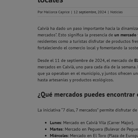
Por
Mallorca Caprice
|
12 septiembre, 2024
|
Noticias
Calvià ha dado un paso importante hacia la dinamizaci
mercados”. Esto significa la presencia de
un mercado t
residentes como a turistas disfrutar de productos fres
fortaleciendo el comercio local y fomentando la soste
Desde el 11 de septiembre de 2024, el mercado de
El
mercados en Calvià, uno para cada día de la semana. 
que ya operaban en el municipio, y juntos ofrecen u
hasta artesanías y productos ecológicos.
¿Qué mercados puedes encontrar 
La iniciativa “7 días, 7 mercados” permite disfrutar 
Lunes
: Mercado en Calvià Vila (Carrer Major).
Martes
: Mercado en Peguera (Bulevar de Peguera
Miércoles
: Mercado en El Toro (Plaza de Europa