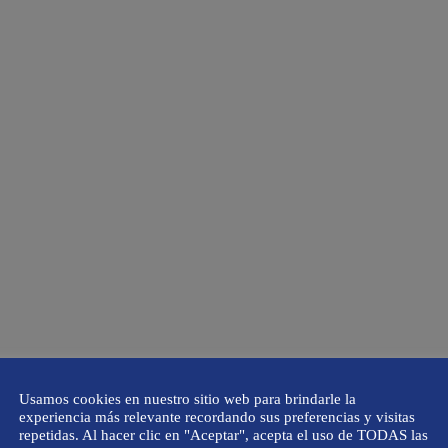
Usamos cookies en nuestro sitio web para brindarle la
experiencia más relevante recordando sus preferencias y visitas
repetidas. Al hacer clic en "Aceptar", acepta el uso de TODAS las