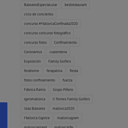
BalearesEspectacular
bestrestaurant
ciclo de conciertos
concurso #MallorcaConfinada2020
concurso concurso fotografico
concurso fotos
Confinamiento
Coronavirus
cuarentena
Exposición
Family Golfers
ferahome
ferapalma
fiesta
fotos confinamiento
fuerza
Fábrica Ramis
Grupo Piñero
igersmallorca
II Torneo Family Golfers
Islas Baleares
mallorca2020
Mallorca Caprice
mallorcagram
mallorcaisland
mallorcalife