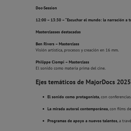
Doc-Session
12:00 – 13:30 – “Escuchar el mundo: la narración a t
Masterclasses destacadas
Ben Rivers – Masterclass
Visión artística, procesos y creación en 16 mm.
Philippe Ciompi – Masterclass
El sonido como materia prima del cine.
Ejes temáticos de MajorDocs 2025
El sonido como protagonista
, con conferencias
La mirada autoral contemporánea
, con films d
Programas de apoyo a nuevos talentos
, a tra