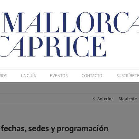
ROS
LA GUÍA
EVENTOS
CONTACTO
SUSCRÍBET
Anterior
Siguiente
fechas, sedes y programación