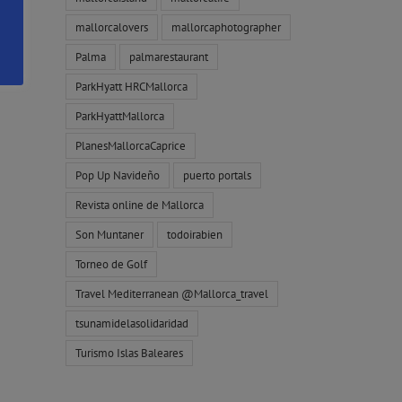
mallorcalovers
mallorcaphotographer
Palma
palmarestaurant
ParkHyatt HRCMallorca
ParkHyattMallorca
PlanesMallorcaCaprice
Pop Up Navideño
puerto portals
Revista online de Mallorca
Son Muntaner
todoirabien
Torneo de Golf
Travel Mediterranean @Mallorca_travel
tsunamidelasolidaridad
Turismo Islas Baleares