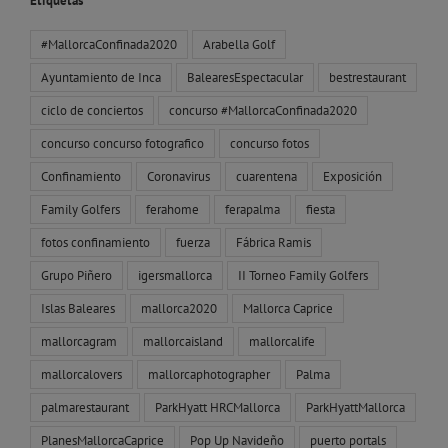
Etiquetas
#MallorcaConfinada2020
Arabella Golf
Ayuntamiento de Inca
BalearesEspectacular
bestrestaurant
ciclo de conciertos
concurso #MallorcaConfinada2020
concurso concurso fotografico
concurso fotos
Confinamiento
Coronavirus
cuarentena
Exposición
Family Golfers
ferahome
ferapalma
fiesta
fotos confinamiento
fuerza
Fábrica Ramis
Grupo Piñero
igersmallorca
II Torneo Family Golfers
Islas Baleares
mallorca2020
Mallorca Caprice
mallorcagram
mallorcaisland
mallorcalife
mallorcalovers
mallorcaphotographer
Palma
palmarestaurant
ParkHyatt HRCMallorca
ParkHyattMallorca
PlanesMallorcaCaprice
Pop Up Navideño
puerto portals