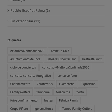
Pueblo Español Palma (1)
Sin categorizar (11)
Etiquetas
#MallorcaConfinada2020
Arabella Golf
Ayuntamiento de Inca
BalearesEspectacular
bestrestaurant
ciclo de conciertos
concurso #MallorcaConfinada2020
concurso concurso fotografico
concurso fotos
Confinamiento
Coronavirus
cuarentena
Exposición
Family Golfers
ferahome
ferapalma
fiesta
fotos confinamiento
fuerza
Fábrica Ramis
Grupo Piñero
igersmallorca
II Torneo Family Golfers