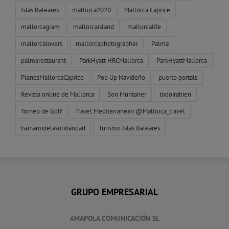
Islas Baleares
mallorca2020
Mallorca Caprice
mallorcagram
mallorcaisland
mallorcalife
mallorcalovers
mallorcaphotographer
Palma
palmarestaurant
ParkHyatt HRCMallorca
ParkHyattMallorca
PlanesMallorcaCaprice
Pop Up Navideño
puerto portals
Revista online de Mallorca
Son Muntaner
todoirabien
Torneo de Golf
Travel Mediterranean @Mallorca_travel
tsunamidelasolidaridad
Turismo Islas Baleares
GRUPO EMPRESARIAL
AMAPOLA COMUNICACIÓN SL