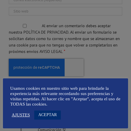
Al enviar un comentario debes aceptar
nuestra
POLÍTICA DE PRIVACIDAD.
Al enviar un formulario se
solicitan datos como tu correo y nombre que se almacenan en
una cookie para que no tengas que volver a completarlos en
*
próximos envíos
AVISO LEGAL
Usamos cookies en nuestro sitio web para brindarle la
experiencia más relevante recordando sus preferencias y
visitas repetidas. Al hacer clic en "Aceptar", acepta el uso de
TODAS las cookies.
Identidad del Responsable del Tratamiento
ACEPTAR
AJUSTES
Denominación Social
: Amapola
Comunicación SL