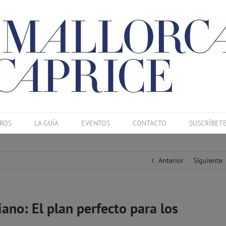
ROS
LA GUÍA
EVENTOS
CONTACTO
SUSCRÍBET
Anterior
Siguiente
ano: El plan perfecto para los