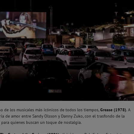
no de los musicales más icónicos de todos los tiempos,
Grease (1978)
. A
toria de amor entre Sandy Olsson y Danny Zuko, con el trasfondo de la
to para quienes buscan un toque de nostalgia.