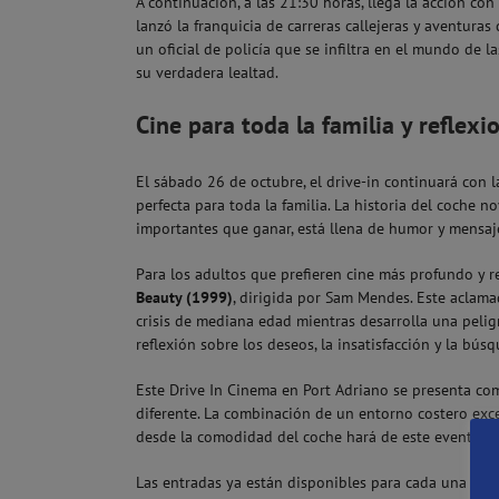
A continuación, a las 21:30 horas, llega la acción con
lanzó la franquicia de carreras callejeras y aventuras
un oficial de policía que se infiltra en el mundo de l
su verdadera lealtad.
Cine para toda la familia y reflex
El sábado 26 de octubre, el drive-in continuará con 
perfecta para toda la familia. La historia del coche
importantes que ganar, está llena de humor y mensaje
Para los adultos que prefieren cine más profundo y ref
Beauty (1999)
, dirigida por Sam Mendes. Este aclam
crisis de mediana edad mientras desarrolla una peligr
reflexión sobre los deseos, la insatisfacción y la bús
Este Drive In Cinema en Port Adriano se presenta co
diferente. La combinación de un entorno costero excep
desde la comodidad del coche hará de este evento una
Las entradas ya están disponibles para cada una de l