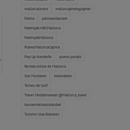
mallorcalovers
mallorcaphotographer
Palma
palmarestaurant
ParkHyatt HRCMallorca
ParkHyattMallorca
PlanesMallorcaCaprice
Pop Up Navideño
puerto portals
Revista online de Mallorca
Son Muntaner
todoirabien
Torneo de Golf
Travel Mediterranean @Mallorca_travel
tsunamidelasolidaridad
Turismo Islas Baleares