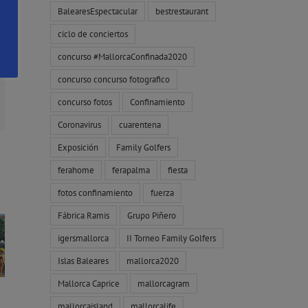
BalearesEspectacular
bestrestaurant
ciclo de conciertos
concurso #MallorcaConfinada2020
concurso concurso fotografico
concurso fotos
Confinamiento
orreo
ectrónico
Coronavirus
cuarentena
Exposición
Family Golfers
ferahome
ferapalma
fiesta
fotos confinamiento
fuerza
Fábrica Ramis
Grupo Piñero
igersmallorca
II Torneo Family Golfers
Islas Baleares
mallorca2020
Mallorca Caprice
mallorcagram
mallorcaisland
mallorcalife