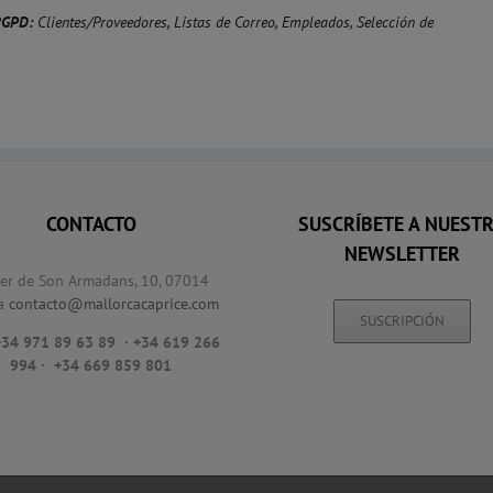
RGPD:
Clientes/Proveedores, Listas de Correo, Empleados, Selección de
CONTACTO
SUSCRÍBETE A NUEST
NEWSLETTER
rer de Son Armadans, 10, 07014
a
contacto@mallorcacaprice.com
SUSCRIPCIÓN
 +34 971 89 63 89
· +34 619 266
994 · +34 669 859 801