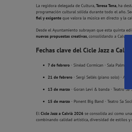
La regidora delegada de Cultura,
Teresa Tena
, ha des
programación cultural sólida durante todo el año. S
fiel y exigente
que valora la música en directo y la cal
Desde el Ayuntamiento subrayan que esta quinta edi
nuevas propuestas creativas
, consolidando a Calvià 
Fechas clave del Cicle Jazz a Calv
7 de febrero
· Sinéad Cormican · Sala Palmano
21 de febrero
· Sergi Sellés (piano solo) · Aud
13 de marzo
· Goran Levi & banda · Teatro Sa S
15 de marzo
· Ponent Big Band · Teatro Sa Socie
El
Cicle Jazz a Calvià 2026
se consolida así como una 
combinando calidad artística, diversidad de estilos y u