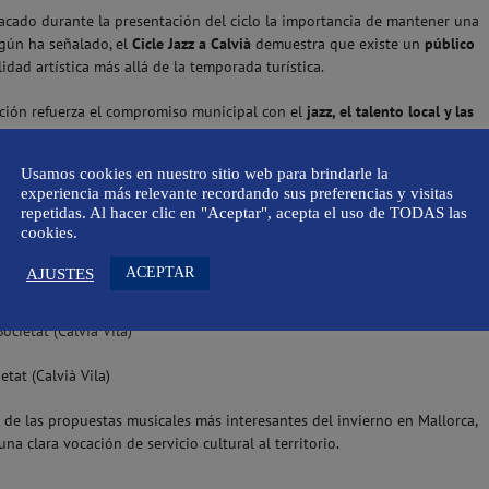
tacado durante la presentación del ciclo la importancia de mantener una
egún ha señalado, el
Cicle Jazz a Calvià
demuestra que existe un
público
idad artística más allá de la temporada turística.
ción refuerza el compromiso municipal con el
jazz, el talento local y las
como un referente cultural también en los meses de invierno.
Usamos cookies en nuestro sitio web para brindarle la
ià 2026
experiencia más relevante recordando sus preferencias y visitas
repetidas. Al hacer clic en "Aceptar", acepta el uso de TODAS las
cookies.
va
ACEPTAR
AJUSTES
itorio de Peguera
ocietat (Calvià Vila)
tat (Calvià Vila)
de las propuestas musicales más interesantes del invierno en Mallorca,
na clara vocación de servicio cultural al territorio.