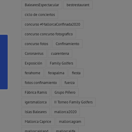
BalearesEspectacular
bestrestaurant
ciclo de conciertos
concurso #MallorcaConfinada2020
concurso concurso fotografico
concurso fotos
Confinamiento
Coronavirus
cuarentena
Exposición
Family Golfers
ferahome
ferapalma
fiesta
fotos confinamiento
fuerza
Fábrica Ramis
Grupo Piñero
igersmallorca
II Torneo Family Golfers
Islas Baleares
mallorca2020
Mallorca Caprice
mallorcagram
mallorcaisland
mallorcalife