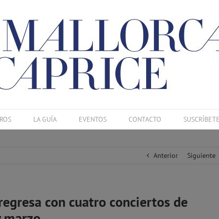
ROS
LA GUÍA
EVENTOS
CONTACTO
SUSCRÍBET
Anterior
Siguiente
 regresa con cuatro conciertos de
y marzo