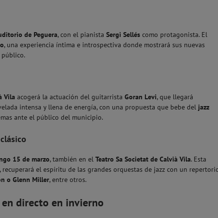
uditorio de Peguera
, con el pianista
Sergi Sellés
como protagonista. El
lo
, una experiencia íntima e introspectiva donde mostrará sus nuevas
 público.
à Vila
acogerá la actuación del guitarrista
Goran Levi
, que llegará
elada intensa y llena de energía, con una propuesta que bebe del
jazz
mas ante el público del municipio.
clásico
ngo 15 de marzo
, también en el
Teatro Sa Societat de Calvià Vila
. Esta
, recuperará el espíritu de las grandes orquestas de jazz con un repertori
on o Glenn Miller
, entre otros.
 en directo en invierno