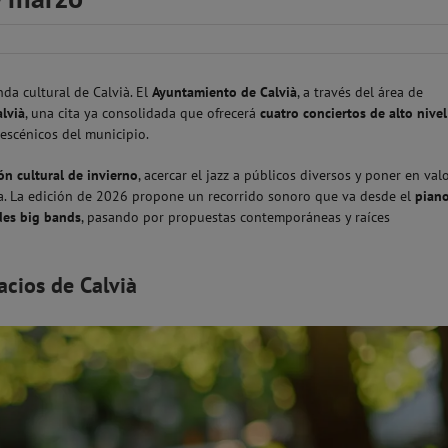
da cultural de Calvià. El
Ayuntamiento de Calvià
, a través del área de
alvià
, una cita ya consolidada que ofrecerá
cuatro conciertos de alto nivel
 escénicos del municipio.
n cultural de invierno
, acercar el jazz a públicos diversos y poner en val
lta. La edición de 2026 propone un recorrido sonoro que va desde el
pian
des big bands
, pasando por propuestas contemporáneas y raíces
acios de Calvià