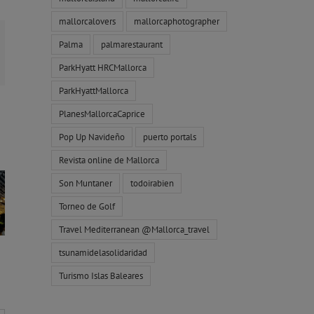
mallorcalovers
mallorcaphotographer
Palma
palmarestaurant
orreo
ParkHyatt HRCMallorca
ectrónico
ParkHyattMallorca
PlanesMallorcaCaprice
Pop Up Navideño
puerto portals
Revista online de Mallorca
Son Muntaner
todoirabien
Torneo de Golf
Travel Mediterranean @Mallorca_travel
tsunamidelasolidaridad
Turismo Islas Baleares