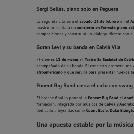
Sergi Sellés, piano solo en Peguera
La segunda cita será el
sábado 21 de febrero
en el
A
músico presentará un
concierto en formato piano so
composiciones y construirá un diálogo directo con el
Goran Levi y su banda en Calvià Vila
El
viernes 13 de marzo
, el
Teatro Sa Societat de Calvi
acompañado de su banda. El concierto promete una v
afroamericano
y que servirá para presentar nuevos te
Ponent Big Band cierra el ciclo con swing 
El broche final lo pondrá la
Ponent Big Band
el
domi
formación, integrada por músicos de
Calvià y Andratx
dedicado a leyendas como
Count Basie, Duke Ellingt
Una apuesta estable por la música