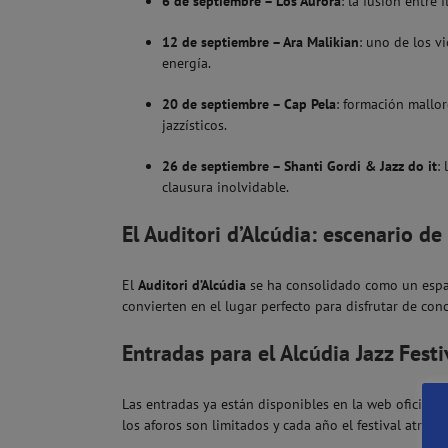
6 de septiembre – Los Aurora
: la fusión entre
12 de septiembre – Ara Malikian
: uno de los v
energía.
20 de septiembre – Cap Pela
: formación mallor
jazzísticos.
26 de septiembre – Shanti Gordi & Jazz do it
:
clausura inolvidable.
El Auditori d’Alcúdia: escenario de
El
Auditori d’Alcúdia
se ha consolidado como un espaci
convierten en el lugar perfecto para disfrutar de conc
Entradas para el Alcúdia Jazz Festi
Las entradas ya están disponibles en la web oficial d
los aforos son limitados y cada año el festival atrae