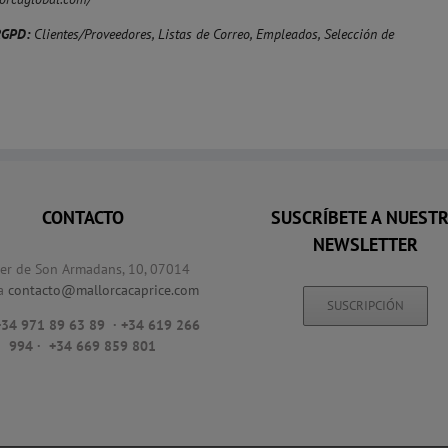
RGPD:
Clientes/Proveedores, Listas de Correo, Empleados, Selección de
CONTACTO
SUSCRÍBETE A NUEST
NEWSLETTER
rer de Son Armadans, 10, 07014
a
contacto@mallorcacaprice.com
SUSCRIPCIÓN
 +34 971 89 63 89
· +34 619 266
994 · +34 669 859 801