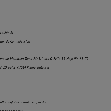
cación SL
aller de Comunicación
alma de Mallorca:
Tomo 2843, Libro 0, Folio 53, Hoja PM-88179
nº 10, bajos. 07014 Palma. Baleares
allorcaglobal.com/#presupuesto
orcaglobal.com/