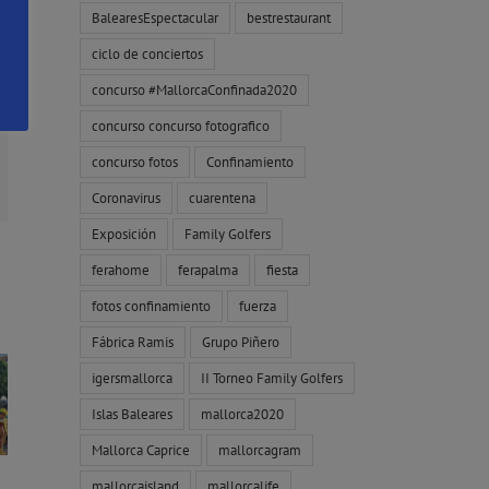
BalearesEspectacular
bestrestaurant
ciclo de conciertos
concurso #MallorcaConfinada2020
concurso concurso fotografico
concurso fotos
Confinamiento
orreo
ectrónico
Coronavirus
cuarentena
Exposición
Family Golfers
ferahome
ferapalma
fiesta
fotos confinamiento
fuerza
Fábrica Ramis
Grupo Piñero
igersmallorca
II Torneo Family Golfers
Islas Baleares
mallorca2020
Mallorca Caprice
mallorcagram
mallorcaisland
mallorcalife