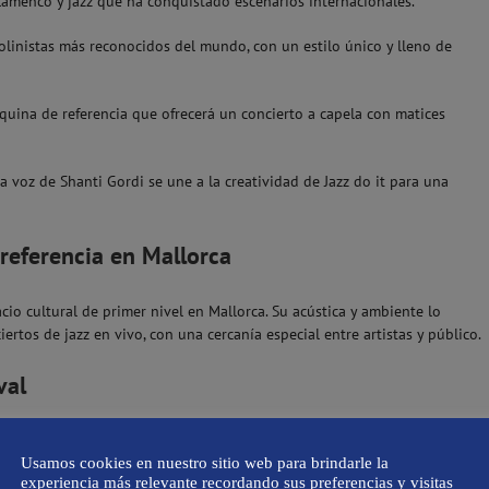
 flamenco y jazz que ha conquistado escenarios internacionales.
iolinistas más reconocidos del mundo, con un estilo único y lleno de
quina de referencia que ofrecerá un concierto a capela con matices
 la voz de Shanti Gordi se une a la creatividad de Jazz do it para una
 referencia en Mallorca
o cultural de primer nivel en Mallorca. Su acústica y ambiente lo
iertos de jazz en vivo, con una cercanía especial entre artistas y público.
val
el Auditori:
Info & Tickets
. Se recomienda reservar con antelación, ya que
Usamos cookies en nuestro sitio web para brindarle la
 a un gran número de asistentes.
experiencia más relevante recordando sus preferencias y visitas