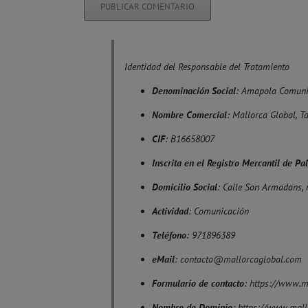
Identidad del Responsable del Tratamiento
Denominación Social
: Amapola Comuni
Nombre Comercial
: Mallorca Global, T
CIF
: B16658007
Inscrita en el Registro Mercantil de P
Domicilio Social
: Calle Son Armadans, 
Actividad
: Comunicación
Teléfono
: 971896389
eMail
:
contacto@mallorcaglobal.com
Formulario de contacto
:
https://www.m
Nombre de Dominio
:
https://www.mall