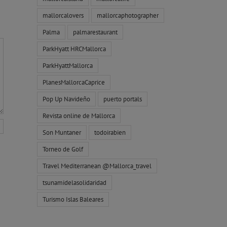
mallorcalovers
mallorcaphotographer
Palma
palmarestaurant
ParkHyatt HRCMallorca
ParkHyattMallorca
PlanesMallorcaCaprice
Pop Up Navideño
puerto portals
Revista online de Mallorca
Son Muntaner
todoirabien
Torneo de Golf
Travel Mediterranean @Mallorca_travel
tsunamidelasolidaridad
Turismo Islas Baleares