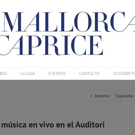
ROS
LA GUÍA
EVENTOS
CONTACTO
SUSCRÍBET
Anterior
Siguiente
 música en vivo en el Auditori