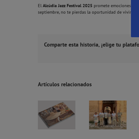
El
Alcúdia Jazz Festival 2025
promete emociones intens
septiembre, no te pierdas la oportunidad de vivir uno 
Comparte esta historia, ¡elige tu plataf
Artículos relacionados
Mallorca Caprice lanza su guía 2026-2027 con una mirada al alma de los mercados y la magia de los atardeceres
Fiesta de la Asunción en Mallorca 2026: 81 lechos de la Virgen y actividades por toda la isla