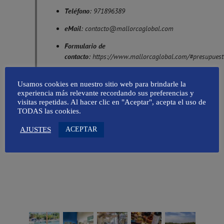
Teléfono
: 971896389
eMail
:
contacto@mallorcaglobal.com
Formulario de
contacto
:
https://www.mallorcaglobal.com/#presupuest
Nombre de
Usamos cookies en nuestro sitio web para brindarle la
Dominio
:
https://www.mallorcaglobal.com/
experiencia más relevante recordando sus preferencias y
Registro de Tratamientos conforme al
visitas repetidas. Al hacer clic en "Aceptar", acepta el uso de
TODAS las cookies.
RGPD:
Clientes/Proveedores, Listas de
Correo, Empleados, Selección de Personal
ACEPTAR
AJUSTES
y Usuarios Web.