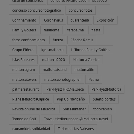
ciclo de conciertos
concurso #MallorcaConfinada2020
concurso concurso fotografico
concurso fotos
Confinamiento
Coronavirus
cuarentena
Exposición
Family Golfers
ferahome
ferapalma
fiesta
fotos confinamiento
fuerza
Fábrica Ramis
Grupo Piñero
igersmallorca
II Torneo Family Golfers
Islas Baleares
mallorca2020
Mallorca Caprice
mallorcagram
mallorcaisland
mallorcalife
mallorcalovers
mallorcaphotographer
Palma
palmarestaurant
ParkHyatt HRCMallorca
ParkHyattMallorca
PlanesMallorcaCaprice
Pop Up Navideño
puerto portals
Revista online de Mallorca
Son Muntaner
todoirabien
Torneo de Golf
Travel Mediterranean @Mallorca_travel
tsunamidelasolidaridad
Turismo Islas Baleares